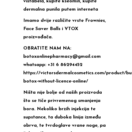
vistabela, kupite kseomin, kupite
dermalna punila putem interneta
Imamo dvije različite vrste Frownies,
Face Saver Balls i VTOX
proizvođača.
OBRATITE NAM NA:
botoxonlinepharmacy@gmail.com
whatsapp: +31 6 86294452
https://victorsdermalcosmetics.com/product/bu
botox-without-licence-online/
Ništa nije bolje od naših proizvoda
što se tiče privremenog smanjenja
bora. Nekoliko brzih injekcija te
supstance, ta duboka linija između
obrva, te tvrdoglave vrane noge, pa