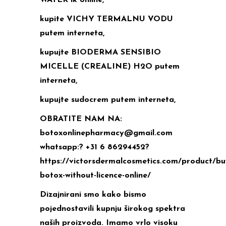
WATER lk online,
kupite VICHY TERMALNU VODU
putem interneta,
kupujte BIODERMA SENSIBIO
MICELLE (CREALINE) H2O putem
interneta,
kupujte sudocrem putem interneta,
OBRATITE NAM NA:
botoxonlinepharmacy@gmail.com
whatsapp:? +31 6 86294452?
https://victorsdermalcosmetics.com/product/bu
botox-without-licence-online/
Dizajnirani smo kako bismo
pojednostavili kupnju širokog spektra
naših proizvoda. Imamo vrlo visoku