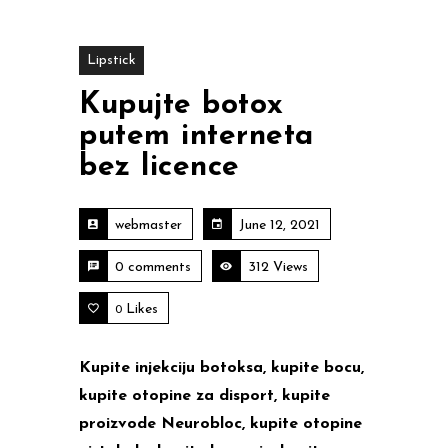
Lipstick
Kupujte botox
putem interneta
bez licence
webmaster
June 12, 2021
0 comments
312 Views
Likes
0
Kupite injekciju botoksa, kupite bocu,
kupite otopine za disport, kupite
proizvode Neurobloc, kupite otopine