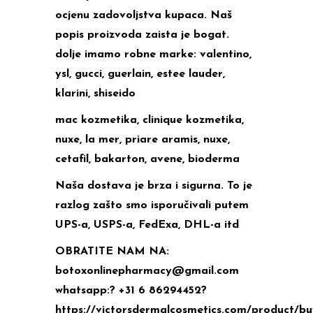
ocjenu zadovoljstva kupaca. Naš
popis proizvoda zaista je bogat.
dolje imamo robne marke: valentino,
ysl, gucci, guerlain, estee lauder,
klarini, shiseido
mac kozmetika, clinique kozmetika,
nuxe, la mer, priare aramis, nuxe,
cetafil, bakarton, avene, bioderma
Naša dostava je brza i sigurna. To je
razlog zašto smo isporučivali putem
UPS-a, USPS-a, FedExa, DHL-a itd
OBRATITE NAM NA:
botoxonlinepharmacy@gmail.com
whatsapp:? +31 6 86294452?
https://victorsdermalcosmetics.com/product/bu